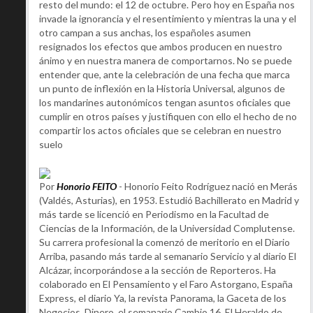
resto del mundo: el 12 de octubre. Pero hoy en España nos
invade la ignorancia y el resentimiento y mientras la una y el
otro campan a sus anchas, los españoles asumen
resignados los efectos que ambos producen en nuestro
ánimo y en nuestra manera de comportarnos. No se puede
entender que, ante la celebración de una fecha que marca
un punto de inflexión en la Historia Universal, algunos de
los mandarines autonómicos tengan asuntos oficiales que
cumplir en otros países y justifiquen con ello el hecho de no
compartir los actos oficiales que se celebran en nuestro
suelo
Por
Honorio FEITO
- Honorio Feito Rodríguez nació en Merás
(Valdés, Asturias), en 1953. Estudió Bachillerato en Madrid y
más tarde se licenció en Periodismo en la Facultad de
Ciencias de la Información, de la Universidad Complutense.
Su carrera profesional la comenzó de meritorio en el Diario
Arriba, pasando más tarde al semanario Servicio y al diario El
Alcázar, incorporándose a la sección de Reporteros. Ha
colaborado en El Pensamiento y el Faro Astorgano, España
Express, el diario Ya, la revista Panorama, la Gaceta de los
Negocios, Dinero, el semanario Cambio 16, El Heraldo de