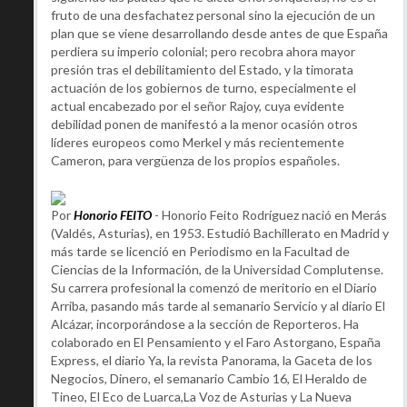
fruto de una desfachatez personal sino la ejecución de un
plan que se viene desarrollando desde antes de que España
perdiera su imperio colonial; pero recobra ahora mayor
presión tras el debilitamiento del Estado, y la timorata
actuación de los gobiernos de turno, especialmente el
actual encabezado por el señor Rajoy, cuya evidente
debilidad ponen de manifestó a la menor ocasión otros
líderes europeos como Merkel y más recientemente
Cameron, para vergüenza de los propios españoles.
Por
Honorio FEITO
- Honorio Feito Rodríguez nació en Merás
(Valdés, Asturias), en 1953. Estudió Bachillerato en Madrid y
más tarde se licenció en Periodismo en la Facultad de
Ciencias de la Información, de la Universidad Complutense.
Su carrera profesional la comenzó de meritorio en el Diario
Arriba, pasando más tarde al semanario Servicio y al diario El
Alcázar, incorporándose a la sección de Reporteros. Ha
colaborado en El Pensamiento y el Faro Astorgano, España
Express, el diario Ya, la revista Panorama, la Gaceta de los
Negocios, Dinero, el semanario Cambio 16, El Heraldo de
Tineo, El Eco de Luarca,La Voz de Asturias y La Nueva