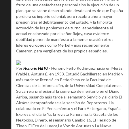
fruto de una desfachatez personal sino la ejecución de un
plan que se viene desarrollando desde antes de que España
perdiera su imperio colonial; pero recobra ahora mayor
presión tras el debilitamiento del Estado, y la timorata
actuación de los gobiernos de turno, especialmente el
actual encabezado por el señor Rajoy, cuya evidente
debilidad ponen de manifestó a la menor ocasión otros
líderes europeos como Merkel y más recientemente
Cameron, para vergüenza de los propios españoles.
Por
Honorio FEITO
- Honorio Feito Rodríguez nació en Merás
(Valdés, Asturias), en 1953. Estudió Bachillerato en Madrid y
más tarde se licenció en Periodismo en la Facultad de
Ciencias de la Información, de la Universidad Complutense.
Su carrera profesional la comenzó de meritorio en el Diario
Arriba, pasando más tarde al semanario Servicio y al diario El
Alcázar, incorporándose a la sección de Reporteros. Ha
colaborado en El Pensamiento y el Faro Astorgano, España
Express, el diario Ya, la revista Panorama, la Gaceta de los
Negocios, Dinero, el semanario Cambio 16, El Heraldo de
Tineo, El Eco de Luarca,La Voz de Asturias y La Nueva