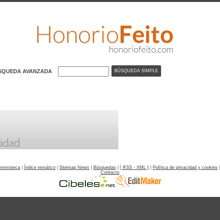
SQUEDA AVANZADA
emeroteca
|
Índice temático
|
Sitemap News
|
Búsquedas
|
[ RSS - XML ]
|
Política de privacidad y cookies
Contacto